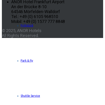
ANOR Hotel Frankfurt Airport
An der Brücke 8-10
64546 Mörfelden-Walldorf
Tel.: +49 (0) 6105 968510
Mobil: +49 (0) 1577 777 8848
Frühstück
© 2025, ANOR Hotels
All Rights Reserved.
Park & fly
Shuttle Service