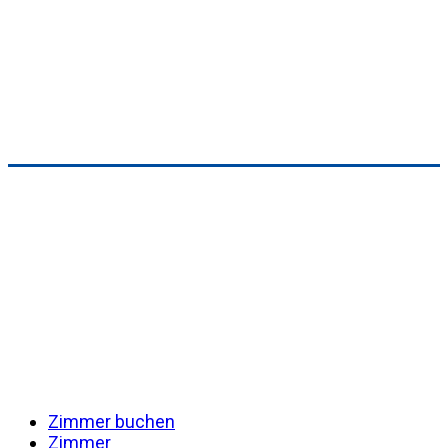
Skip
to
content
Zimmer buchen
Zimmer