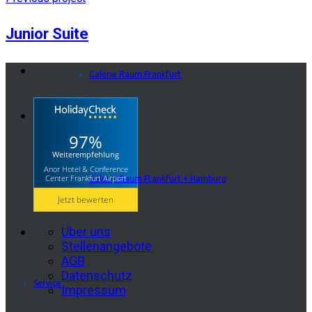
Junior Suite
Galerie Raum Frankfurt
97%
Weiterempfehlung
Anor Hotel & Conference
Center Frankfurt Airport
Galerie Raum Frankfurt + Hamburg
Jetzt bewerten
Über uns
Stellenangebote
AGB
Datenschutz
Service
Impressum