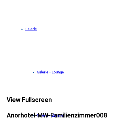
Galerie
Galerie – Lounge
View Fullscreen
Anorhotel-MW-Familienzimmer008
Galerie – Zimmer